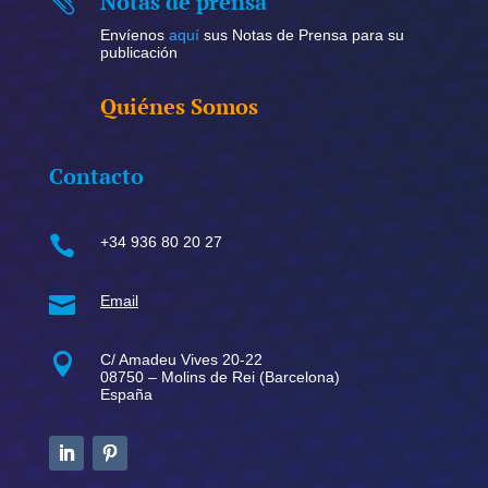
Notas de prensa

Envíenos
aquí
sus Notas de Prensa para su
publicación
Quiénes Somos
Contacto

+34 936 80 20 27

Email

C/ Amadeu Vives 20-22
08750 – Molins de Rei (Barcelona)
España