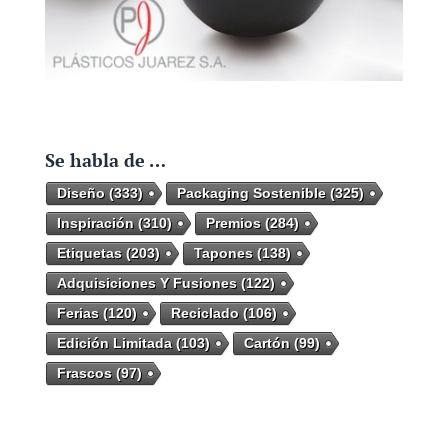
Se habla de …
Diseño
(333)
Packaging Sostenible
(325)
Inspiración
(310)
Premios
(284)
Etiquetas
(203)
Tapones
(138)
Adquisiciones Y Fusiones
(122)
Ferias
(120)
Reciclado
(106)
Edición Limitada
(103)
Cartón
(99)
Frascos
(97)