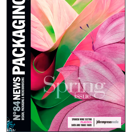
transmite el respeto por la
limpieza para el hogar de
Optimizaron sabores e
tierra
origen botánico. Batllegroup
ingredientes en un solo pack
cre...
funcional sin neces...
Agricola Romaniello es una
empresa familiar y dinámica
que se basa en el respeto
por la tierra y utiliza métodos
resilientes para producir
cereales, legumbres y
harinas, a menudo molidas
a la piedra ...