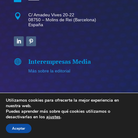

C/ Amadeu Vives 20-22
08750 – Molins de Rei (Barcelona)
España
Interempresas Media

Más sobre la editorial
Utilizamos cookies para ofrecerte la mejor experiencia en
nuestra web.
Copyright © 2026 NewsPackaging. Todos los derechos
Puedes aprender más sobre qué cookies utilizamos o
desactivarlas en los
ajustes
.
reservados.
Política de privacidad y aviso legal
–
Política
de cookies
Aceptar