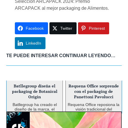
Selección ARCAPACK 2024: Premio
ARCAPACK al mejor packaging de Alimentos.
Facebook
Twitter
Pinterest
LinkedIn
TE PUEDE INTERESAR CONTINUAR LEYENDO…
Batllegroup diseña el
Requena Office sorprende
packaging de Botanical
con el packaging de
Origin
Panettoni Pavolucci
Batllegroup ha creado el
Requena Office reposiona la
diseño de la marca, el
visión tradicional del
volumen y el packaging de
panettone en un producto
la nueva marca RB,
clásico pero original,
Un packaging que
Botanical Origin, una nueva
artesanal pero
gama de productos de
contemporáneo.