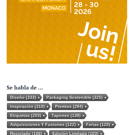
Se habla de …
Diseño
(333)
Packaging Sostenible
(325)
Inspiración
(310)
Premios
(284)
Etiquetas
(203)
Tapones
(138)
Adquisiciones Y Fusiones
(122)
Ferias
(120)
Reciclado
(106)
Edición Limitada
(103)