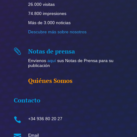
26.000 visitas
74.800 impresiones
Más de 3.000 noticias
Descubre más sobre nosotros
Notas de prensa

Envíenos
aquí
sus Notas de Prensa para su
publicación
Quiénes Somos
Contacto

+34 936 80 20 27

Email