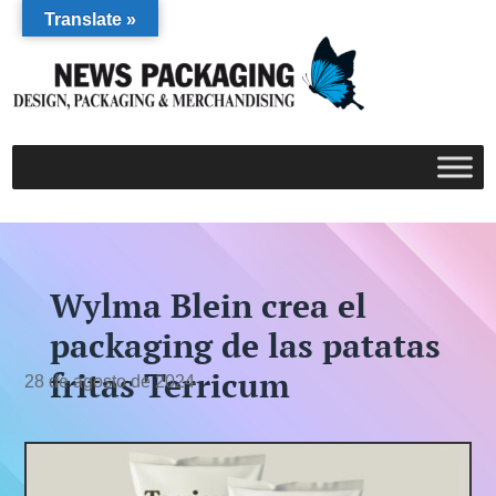
Translate »
Wylma Blein crea el
packaging de las patatas
fritas Terricum
28 de agosto de 2024