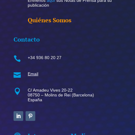
Envíenos
aquí
sus Notas de Prensa para su
publicación
Quiénes Somos
Contacto

+34 936 80 20 27

Email

C/ Amadeu Vives 20-22
08750 – Molins de Rei (Barcelona)
España