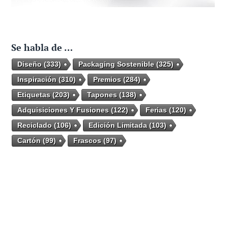
Se habla de …
Diseño
(333)
Packaging Sostenible
(325)
Inspiración
(310)
Premios
(284)
Etiquetas
(203)
Tapones
(138)
Adquisiciones Y Fusiones
(122)
Ferias
(120)
Reciclado
(106)
Edición Limitada
(103)
Cartón
(99)
Frascos
(97)