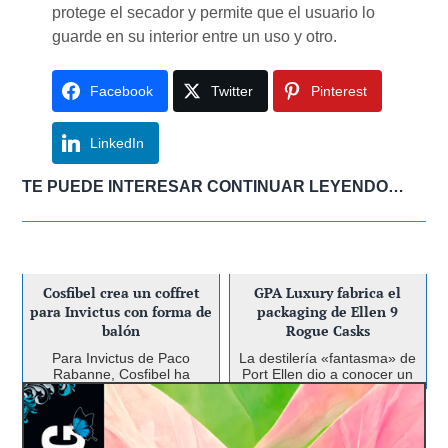
protege el secador y permite que el usuario lo
guarde en su interior entre un uso y otro.
Facebook
Twitter
Pinterest
LinkedIn
TE PUEDE INTERESAR CONTINUAR LEYENDO…
Cosfibel crea un coffret
GPA Luxury fabrica el
para Invictus con forma de
packaging de Ellen 9
balón
Rogue Casks
Para Invictus de Paco
La destilería «fantasma» de
Rabanne, Cosfibel ha
Port Ellen dio a conocer un
creado una caja metálica
nuevo lanzamiento: un
con forma de balón de
whisky de 40 años obtenido
Corpack diseña y
fútbol. Cosfibel se enfrentó
de toneles redescubiertos
al desafío de transformar el
en sus almacenes. El
desarrolla un estuche