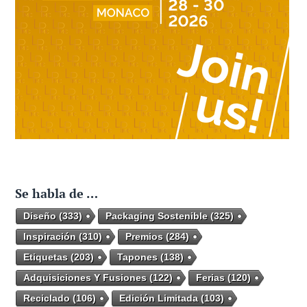
Se habla de …
Diseño
(333)
Packaging Sostenible
(325)
Inspiración
(310)
Premios
(284)
Etiquetas
(203)
Tapones
(138)
Adquisiciones Y Fusiones
(122)
Ferias
(120)
Reciclado
(106)
Edición Limitada
(103)