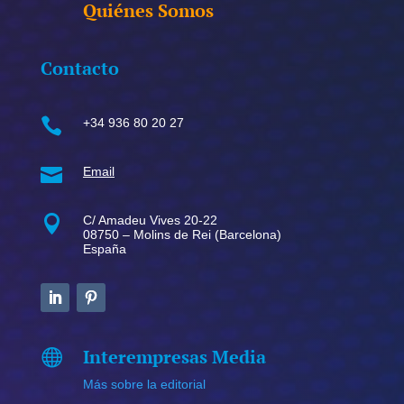
Quiénes Somos
Contacto

+34 936 80 20 27

Email

C/ Amadeu Vives 20-22
08750 – Molins de Rei (Barcelona)
España
Interempresas Media

Más sobre la editorial