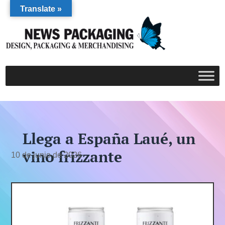
Translate »
Llega a España Laué, un
vino frizzante
10 de junio de 2026