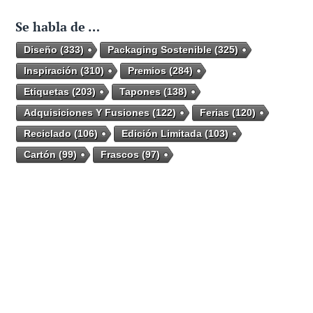
Se habla de …
Diseño
(333)
Packaging Sostenible
(325)
Inspiración
(310)
Premios
(284)
Etiquetas
(203)
Tapones
(138)
Adquisiciones Y Fusiones
(122)
Ferias
(120)
Reciclado
(106)
Edición Limitada
(103)
Cartón
(99)
Frascos
(97)