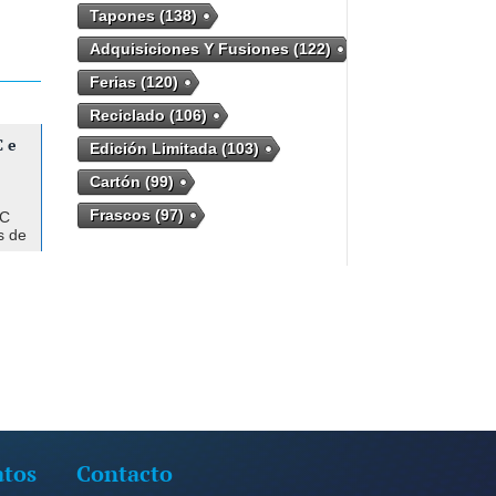
Tapones
(138)
Adquisiciones Y Fusiones
(122)
Ferias
(120)
Reciclado
(106)
 e
Edición Limitada
(103)
Cartón
(99)
Frascos
(97)
CC
s de
co y
na
iones
atos
Contacto