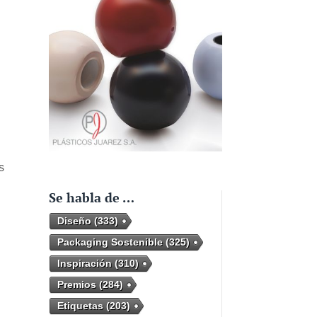
s
Se habla de …
Diseño
(333)
Packaging Sostenible
(325)
Inspiración
(310)
Premios
(284)
Etiquetas
(203)