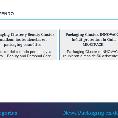
EYENDO…
aging Cluster y Beauty Cluster
Packaging Cluster, INNOVACC
analizan las tendencias en
Inèdit presentan la Guía
packaging cosmético
MEÆTPACK
sector del cuidado personal y la
Packaging Cluster e INNOVA
za – Beauty and Personal Care –
reunieron a más de 50 asistente
da anualmente, según datos de
los sectores del packaging, cárni
019, más de 151 billones de
de la proteína alternativa en u
des de envases, posicionándose
jornada celebrada en las instalac
como una industria cl...
del IRTA (Instituto de ...
egorías
News Packaging en d