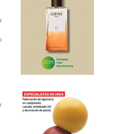
z
o
y