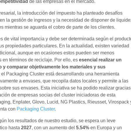
ompetitividad
de las empresas en el mercado.
sarial, la introducción del impuesto ha planteado desafíos
en la gestión de ingresos y la necesidad de disponer de liquide
es mientras se aguarda el cobro de parte de los clientes.
s de vital importancia y debe ser determinada según el product
us propiedades particulares. En la actualidad, existen variedad
tradicional, aunque en ocasiones estos pueden ser menos
 en términos de reciclaje. Por ello, es
esencial realizar un
to y comparar objetivamente los materiales y sus
so, el Packaging Cluster está desarrollando una herramienta
ivamente a envases, que recopila datos locales y permite a las
bre sus envases. Esta iniciativa se ha podido realizar gracias
ción de empresas socias del cluster iniciadoras de esta
ing, Enplater, Glovo, Lucid, NG Plastics, Rieusset, Virospack 
enta con
Packaging Cluster
.
ún los resultados de nuestro estudio, se espera un leve
stico hasta
2027
, con un aumento del
5.54%
en Europa y un