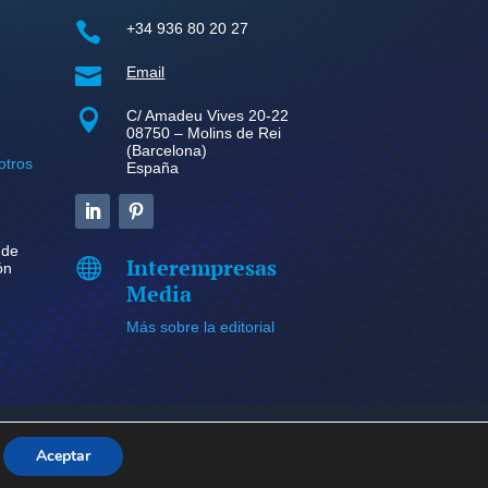

+34 936 80 20 27

Email

C/ Amadeu Vives 20-22
08750 – Molins de Rei
(Barcelona)
otros
España
 de
Interempresas

ón
Media
Más sobre la editorial
kies
Aceptar