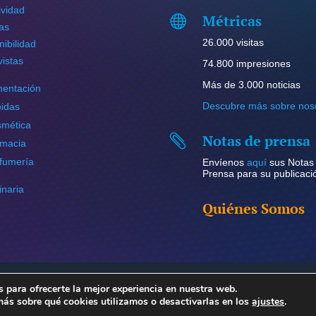
ividad
Métricas

ias
26.000 visitas
nibilidad
vistas
74.800 impresiones
Más de 3.000 noticias
mentación
Descubre más sobre nos
idas
mética
Notas de prensa

macia
fumería
Envíenos
aquí
sus Notas
Prensa para su publicaci
naria
Quiénes Somos
 para ofrecerte la mejor experiencia en nuestra web.
echos reservados.
Política de privacidad y aviso legal
–
Política de coo
ás sobre qué cookies utilizamos o desactivarlas en los
ajustes
.