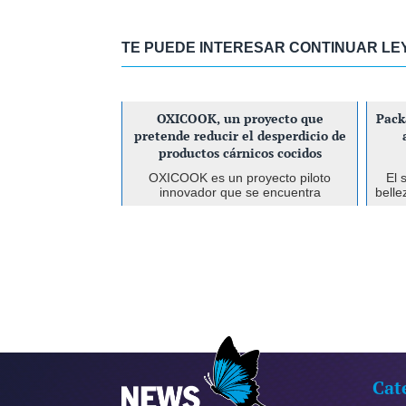
TE PUEDE INTERESAR CONTINUAR L
OXICOOK, un proyecto que
Pack
pretende reducir el desperdicio de
productos cárnicos cocidos
OXICOOK es un proyecto piloto
El 
innovador que se encuentra
belle
actualmente en pleno desarrollo y que
deman
trabaja para entender —y minimizar—
2
las causas que provocan la pérdida de
unida
color de los productos cárnico...
Cat