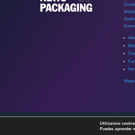
Creat
Notic
Soste
Entre
Ali
Beb
Cos
Far
Per
Maqui
Utilizamos cookies
Copyright © 2026 NewsPackaging. Todos los der
Puedes aprender m