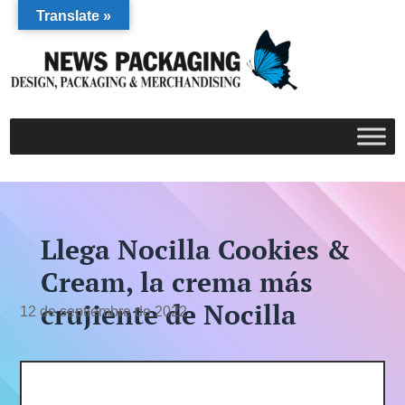
Translate »
Llega Nocilla Cookies &
Cream, la crema más
crujiente de Nocilla
12 de septiembre de 2022