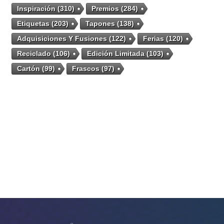
Inspiración
(310)
Premios
(284)
Etiquetas
(203)
Tapones
(138)
Adquisiciones Y Fusiones
(122)
Ferias
(120)
Reciclado
(106)
Edición Limitada
(103)
Cartón
(99)
Frascos
(97)