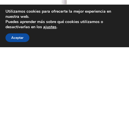
Utilizamos cookies para ofrecerte la mejor experiencia en
nuestra web.
Puedes aprender más sobre qué cookies utilizamos o
desactivarlas en los
ajustes
.
Aceptar
Bodegas José Pariente
presenta Victoria, su
primer vino rosado
3 de abril de 2023
El vino rosado Victoria nace de la ilusión de
Martina e Ignacio Prieto Pariente por plasmar la
admiración hacia su madre en un vino elegante,
seductor y complejo. El diseño de la estilizada